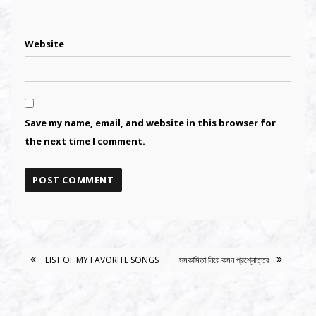
Website
Save my name, email, and website in this browser for
the next time I comment.
Alternative:
Alternative:
LIST OF MY FAVORITE SONGS
সমকামিতা নিয়ে কমন প্রশ্নোত্তর
POST
NAVIGATION