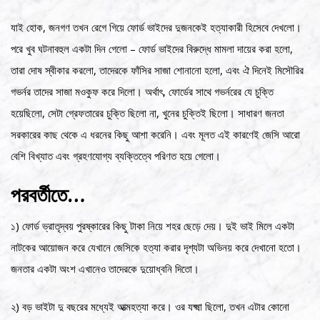
যাই হোক, জনগণ তখন রেগে গিয়ে ফোর্ড ভাইদের দুজনকেই হত্যাকারী হিসেবে দেখলো।
পরে খুব ঘটনাবহুল একটা দিন গেলো – ফোর্ড ভাইদের বিরুদ্ধে মামলা দায়ের করা হলো,
তারা দোষ স্বীকার করলো, তাদেরকে ফাঁসির সাজা শোনানো হলো, এবং ঐ দিনেই মিসৌরির
গভর্নর তাদের সাজা মওকুফ করে দিলো। অর্থাৎ, ফোর্ডের সাথে গভর্নরের যে চুক্তি
হয়েছিলো, সেটা গ্রেফতারের চুক্তি ছিলো না, খুনের চুক্তিই ছিলো। সাধারণ জনতা
সরকারের কাছ থেকে এ ধরনের কিছু আশা করেনি। এবং মূলত এই কারণেই জেসি আরো
বেশি বিখ্যাত এবং গ্রহণযোগ্য ব্যক্তিত্বে পরিণত হয়ে গেলো।
পরবর্তীতে…
১) ফোর্ড ভ্রাতৃদ্বয় পুরষ্কারের কিছু টাকা নিয়ে শহর ছেড়ে দেয়। দুই ভাই মিলে একটা
নাটকের আয়োজন করে যেখানে জেসিকে হত্যা করার দৃশ্যটা অভিনয় করে দেখানো হতো।
জনতার একটা অংশ এখানেও তাদেরকে দুয়োধ্বনি দিতো।
২) বড় ভাইটা দু বছরের মধ্যেই আত্মহত্যা করে। ওর যক্ষ্মা ছিলো, তখন এটার কোনো