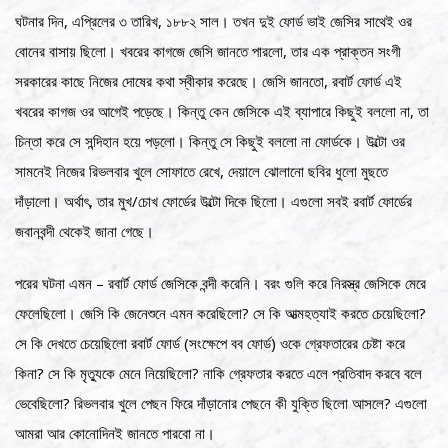
ঘটনার দিন, এপ্রিলের ৩ তারিখ, ১৮৮২ সাল। তখন দুই ফোর্ড ভাই জেসির সাথেই ওর
বোনের বাসায় ছিলো। খবরের কাগজে জেসি জানতে পারলো, তার এক প্রাক্তন সংগী
সরকারের কাছে নিজের দোষের কথা স্বীকার করেছে। জেসি জানতো, রবার্ট ফোর্ড এই
খবরের কাগজ ওর আগেই পড়েছে। কিন্তু কেন জেসিকে এই ব্যাপারে কিছুই বললো না, তা
চিন্তা করে সে সন্দিহান হয়ে পড়লো। কিন্তু সে কিছুই বললো না ফোর্ডকে। উল্টো ওর
সামনেই নিজের রিভলবার খুলে সোফাতে রেখে, দেয়ালে ঝোলানো ছবির ধুলো মুছতে
দাঁড়ালো। অর্থাৎ, তার মুখ/চোখ ফোর্ডের উল্টো দিকে ছিলো। এগুলো সবই রবার্ট ফোর্ডের
জবানবন্দী থেকেই জানা গেছে।
পরের ঘটনা এমন – রবার্ট ফোর্ড জেসিকে বন্দী করেনি। বরং গুলি করে নিরস্ত্র জেসিকে মেরে
ফেলেছিলো। জেসি কি জেনেশুনে এমন করেছিলো? সে কি আত্মহত্যাই করতে চেয়েছিলো?
সে কি দেখতে চেয়েছিলো রবার্ট ফোর্ড (সংক্ষেপে বব ফোর্ড) ওকে গ্রেফতারের চেষ্টা করে
কিনা? সে কি মৃত্যুকে মেনে নিয়েছিলো? নাকি গ্রেফতার করতে এলে প্রতিবাদ করবে বলে
ভেবেছিলো? রিভলবার খুলে পেছন ফিরে দাঁড়ানোর পেছনে কী যুক্তি ছিলো আসলে? এগুলো
আমরা আর কোনোদিনই জানতে পারবো না।