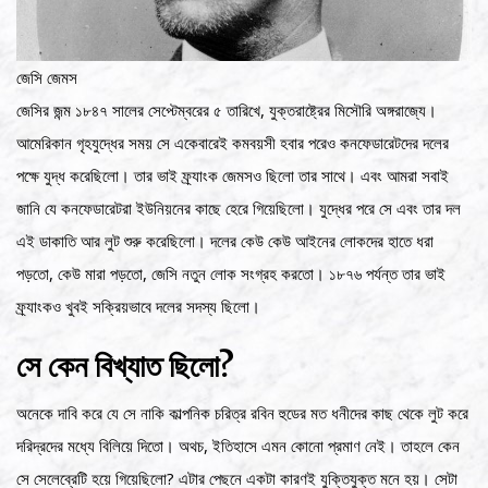
জেসি জেমস
জেসির জন্ম ১৮৪৭ সালের সেপ্টেম্বরের ৫ তারিখে, যুক্তরাষ্ট্রের মিসৌরি অঙ্গরাজ্যে।
আমেরিকান গৃহযুদ্ধের সময় সে একেবারেই কমবয়সী হবার পরেও কনফেডারেটদের দলের
পক্ষে যুদ্ধ করেছিলো। তার ভাই ফ্র্যাংক জেমসও ছিলো তার সাথে। এবং আমরা সবাই
জানি যে কনফেডারেটরা ইউনিয়নের কাছে হেরে গিয়েছিলো। যুদ্ধের পরে সে এবং তার দল
এই ডাকাতি আর লুট শুরু করেছিলো। দলের কেউ কেউ আইনের লোকদের হাতে ধরা
পড়তো, কেউ মারা পড়তো, জেসি নতুন লোক সংগ্রহ করতো। ১৮৭৬ পর্যন্ত তার ভাই
ফ্র্যাংকও খুবই সক্রিয়ভাবে দলের সদস্য ছিলো।
সে কেন বিখ্যাত ছিলো?
অনেকে দাবি করে যে সে নাকি কাল্পনিক চরিত্র রবিন হুডের মত ধনীদের কাছ থেকে লুট করে
দরিদ্রদের মধ্যে বিলিয়ে দিতো। অথচ, ইতিহাসে এমন কোনো প্রমাণ নেই। তাহলে কেন
সে সেলেব্রেটি হয়ে গিয়েছিলো? এটার পেছনে একটা কারণই যুক্তিযুক্ত মনে হয়। সেটা