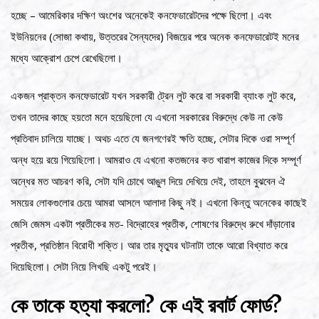
হচ্ছে – আমেরিকার দক্ষিণ অংশের অনেকেই কনফেডারেটদের পক্ষে ছিলো। এবং
ইউনিয়নের (সোজা কথায়, উত্তরের সৈন্যদের) বিজয়ের পরে অনেক কনফেডারেটই মনের
মধ্যে আক্রোশ চেপে রেখেছিলো।
একজন প্রাক্তন কনফেডারেট যখন সরকারী ট্রেন লুট করে বা সরকারী ব্যাংক লুট করে,
তখন তাদের কাছে হয়তো মনে হয়েছিলো যে এখনো সরকারের বিরুদ্ধে কেউ না কেউ
প্রতিবাদ চালিয়ে যাচ্ছে। অথচ এতে যে জনগণেরই ক্ষতি হচ্ছে, সেটার দিকে ওরা সম্পূর্ণ
অন্ধ হয়ে রয়ে গিয়েছিলো। আমরাও যে এখনো কতজনের কত খারাপ কাজের দিকে সম্পূর্ণ
অন্ধের মত আচরণ করি, সেটা যদি চোখে আঙুল দিয়ে দেখিয়ে দেই, তাহলে বুঝবেন ঐ
সময়ের লোকগুলোর চেয়ে আমরা আসলে আলাদা কিছু নই। এখনো কিন্তু অনেকের কাছেই
জেসি জেমস একটা প্রতীকের মত- বিদ্রোহের প্রতীক, শোষণের বিরুদ্ধে রুখে দাঁড়ানোর
প্রতীক, প্রতিষ্ঠান বিরোধী শক্তি। আর তার মৃত্যুর ঘটনাটা তাকে আরো বিখ্যাত করে
দিয়েছিলো। সেটা নিয়ে লিখছি একটু পরেই।
কে তাকে হত্যা করলো? কে এই রবার্ট ফোর্ড?