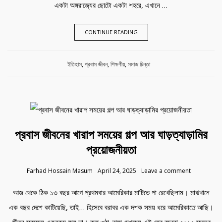
একটা অঙ্গরাজ্যের ছোটো একটা শহরে, এখানে …
CONTINUE READING
Category:
ইতিহাস
,
প্রবাস জীবন
,
শিক্ষণীয়
,
সমাজ চিন্তা
প্রবাস জীবনের খারাপ সময়ের গল্প আর ঘাড়ত্যাড়ামির
প্রয়োজনীয়তা
Farhad Hossain Masum
April 24, 2025
Leave a comment
আজ থেকে ঠিক ১৩ বছর আগে প্রথমবার আমেরিকার মাটিতে পা রেখেছিলাম। মাঝখানে
এক বছর দেশে কাটিয়েছি, তাই… হিসেবে বরাবর এক দশক সময় ধরে আমেরিকাতে আছি।
জীবন সবসময় একরকম যায় না। কত ওঠা-নামা দেখলাম এই তের বছরে! ২০১২ সালের