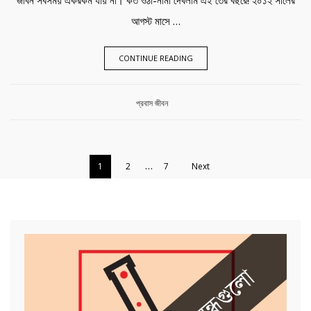
আগস্ট মাসে …
CONTINUE READING
Category:
প্রবাস জীবন
…
1
2
7
Next
POSTS
PAGINATION