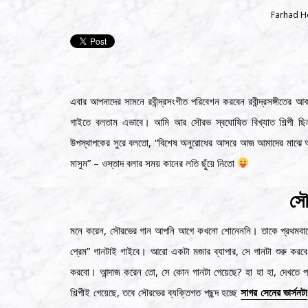
Farhad H
এবার আপনাদের সামনে রবীন্দ্রসংগীত পরিবেশন করবেন রবীন্দ্রসঙ্গীতের আ
গাইতে বলতাম এভাবে। আমি আর সৌরভ স্বঘোষিত বিখ্যাত শিল্পী
উপস্থাপকের সুরে বলতো, “বিশেষ অনুরোধের আসরে আজ আমাদের মাঝে আছে
মাসুম” – ওস্তাদ বলার সময় কানের লতি ছুঁয়ে নিতো
সৌ
মনে করেন, সৌরভের গান আপনি আগে কখনো শোনেননি। তাকে প্রথমবারের ম
প্রেম” গানটাই গাইবে। আরো একটা মজার ব্যাপার, সে গানটা শুরু করবে
করবো। আন্দাজ করেন তো, সে কোন গানটা গেয়েছে? হা হা হা, দেখতে 
শিল্পীই গেয়েছে, তবে সৌরভের ব্যক্তিগত পছন্দ হচ্ছে
সাগর সেনের ভার্সনটা