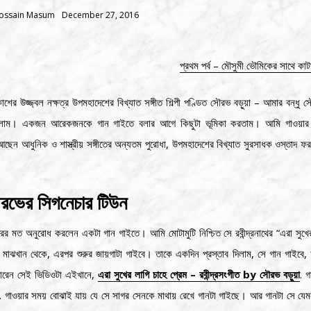
ossain Masum
December 27, 2016
প্রথম পর্ব – মৌসুমী ভৌমিকের সাথে কা
কাশের উজ্জ্বল নক্ষত্র উপমহাদেশের বিখ্যাত সঙ্গীত শিল্পী পণ্ডিত সৌরভ বড়ুয়া – আমার বন্ধু
 ছিলাম। একজন আরেকজনকে গান গাইতে বলার আগে কিছুটা ভূমিকা করতাম। আমি গাওয়া
ন আধুনিক ও শাস্ত্রীয় সঙ্গীতের অন্যতম পুরোধা, উপমহাদেশের বিখ্যাত সুরসাধক ওস্তাদ ফ
রভের সিগনেচার টিউন
ত অনুরোধ করলেন একটা গান গাইতে। আমি মোটামুটি নিশ্চিত সে রবীন্দ্রনাথের “এরা সুখের
 মাঝখান থেকে, এরপর শুরুর জায়গাটা গাইবে। তাকে একদিন প্রস্তাব দিলাম, সে গান গাইবে, 
পারেন সেই ভিডিওটা এইখানে,
এরা সুখের লাগি চাহে প্রেম – রবীন্দ্রসংগীত by সৌরভ বড়ুয়া
. 
. গাওয়ার সময় বোঝাই যায় যে সে সাগর সেনকে মাথায় রেখে গানটা গাইছে। আর গানটা সে যেম