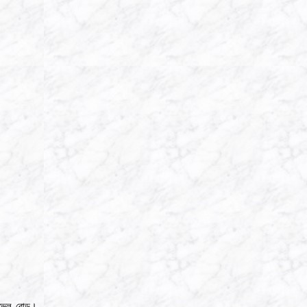
লেভেল রোড।