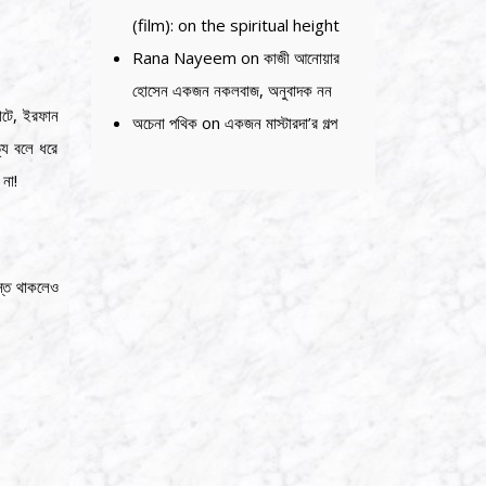
(film): on the spiritual height
Rana Nayeem
on
কাজী আনোয়ার
হোসেন একজন নকলবাজ, অনুবাদক নন
াটে, ইরফান
অচেনা পথিক
on
একজন মাস্টারদা’র গল্প
যি বলে ধরে
না!
যস্ত থাকলেও