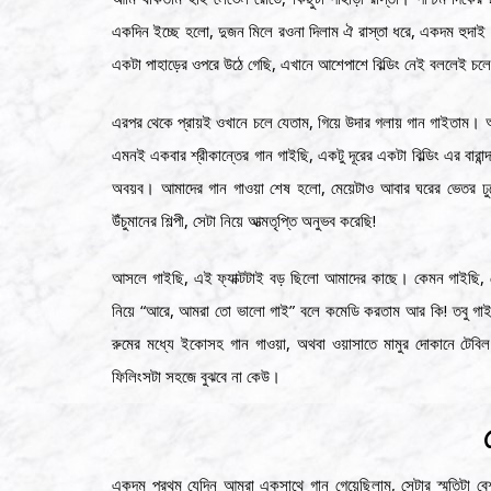
একদিন ইচ্ছে হলো, দুজন মিলে রওনা দিলাম ঐ রাস্তা ধরে, একদম হুদা
একটা পাহাড়ের ওপরে উঠে গেছি, এখানে আশেপাশে বিল্ডিং নেই বললেই চল
এরপর থেকে প্রায়ই ওখানে চলে যেতাম, গিয়ে উদার গলায় গান গাইতাম। আ
এমনই একবার শ্রীকান্তের গান গাইছি, একটু দূরের একটা বিল্ডিং এর বারান
অবয়ব। আমাদের গান গাওয়া শেষ হলো, মেয়েটাও আবার ঘরের ভেতর ঢুক
উঁচুমানের শিল্পী, সেটা নিয়ে আত্মতৃপ্তি অনুভব করেছি!
আসলে গাইছি, এই ফ্যাক্টটাই বড় ছিলো আমাদের কাছে। কেমন গাইছি,
নিয়ে “আরে, আমরা তো ভালো গাই” বলে কমেডি করতাম আর কি! তবু গাইত
রুমের মধ্যে ইকোসহ গান গাওয়া, অথবা ওয়াসাতে মামুর দোকানে টেবি
ফিলিংসটা সহজে বুঝবে না কেউ।
একদম প্রথম যেদিন আমরা একসাথে গান গেয়েছিলাম, সেটার স্মৃতিটা 