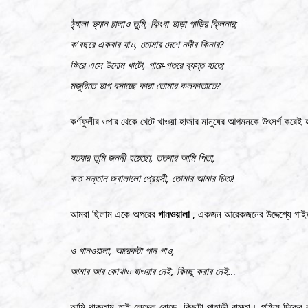
ঠ্যালা-ভ্যান চালাও তুমি, কিংবা ভাড়া গাড়ির ক্লিনার;
ক’বছরে একবার যাও, তোমার দেশে নদীর কিনার?
ফিরে এসে উদোম খাটো, গায়ে-গতরে ব্যস্ত হাতে;
মজুরিতে ভাগ বসাচ্ছে কারা তোমার কলকাতাতে?
কর্ণফুলীর ওপার থেকে খেটে খাওয়া হাজার মানুষের আগমনকে উৎসর্গ কর
যতবার তুমি জননী হয়েছো, ততবার আমি পিতা,
কত সন্তান জ্বালালো প্রেয়সী, তোমার আমার চিতা!
আমরা ছিলাম একে অপরের
গানওয়ালা
, একজন আরেকজনের উদ্দেশ্যে গাই
ও গানওয়ালা, আরেকটা গান গাও,
আমার আর কোথাও যাওয়ার নেই, কিচ্ছু করার নেই…
আমি থাকতাম হাই লেভেল রোডে, কিছুটা পাহাড়ী রাস্তা। পশ্চিম দিকে