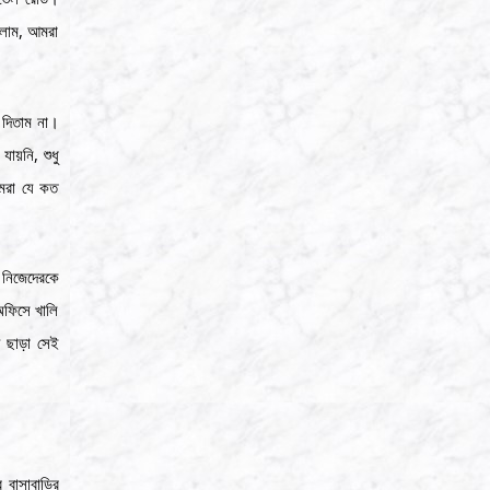
রলাম, আমরা
 দিতাম না।
যায়নি, শুধু
আমরা যে কত
 নিজেদেরকে
অফিসে খালি
ভ ছাড়া সেই
 বাসাবাড়ির