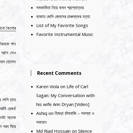
সমকামিতা নিয়ে কমন প্রশ্নোত্তর
ডাকাত জেসি জেমসের চাঞ্চল্যকর হত্যা
List of My Favorite Songs
টানো কৈশোর
Favorite Instrumental Music
 সৌরভকে গান
র আগে সেও
রহাদ হোসেন
Recent Comments
Karen Viola
on
Life of Carl
Sagan: My Conversation with
 লাগি চাহে
his wife Ann Dryan [Video]
আমি রেকর্ড
Ashiq
on
হিজড়া চাঁদাবাজি – সমস্যা ও
গানটা অনেক
সমাধান
ন দরদ দিয়ে
Md Riad Hossain
on
Silence