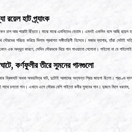
্যা রয়েল হাট প্র্যাংক
 চিকেন চাপ আর পরোটা ছিঁড়তে। মাঝে মাঝে এমনিতেও যেতাম। এমনই একদিন বসে আছি রয়েল হ
ের পরিচয় করিয়ে দিলাম প্রথাগত সঙ্গীতশিল্পী হিসেবে। মজার ব্যাপার, তাঁরা সেটাই সত্
োন এক অদ্ভুত কারণে, সেদিন সৌরভকে দিয়ে গান গাওয়ানো গেলোনা। গাইলো না যে গাইলোই 
িজঘাটে, কর্ণফুলীর তীরে সুমনের গানগুলো
 বাজার ব্রিজঘাট অথবা অভয়মিত্র ঘাট, দুটোই আমাদের অত্যন্ত প্রিয় জায়গা ছিলো। প্রচণ্ড ব্
 সেই সাথে চলতো গান। এখানে এলে সৌরভ বেশি গাইতো কবীর সুমনের গান। দুজনে মিলে ধরতাম,