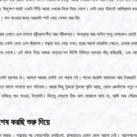
ই। কিছুক্ষণ পরেই একটা সিঁড়ি আরো ওপরের দিকে নিয়ে গেলো। সেটা বেয়ে উঠতেই আবিষ্কার ক
ে। গান গাওয়ার জন্য আরকটা স্পট পেয়ে গেলাম আর কি!
র এখানে এলে চলতো রবীন্দ্রসংগীত আর শ্রীকান্ত। মানবেন্দ্র আর অখিল বন্ধু ঘোষকেও রেহাই
্দায় একটা মেয়ে এসে দাঁড়ালো। সন্ধ্যা হয়ে গেছে তখন, ঘরের আলো মেয়েটার পেছনে, চেহারা দেখা 
ে গেলো। এই ঘটনা নিয়ে আমরা অন্তত দশ মিনিট বিভিন্ন ব্যাখ্যা দাঁড় করিয়েছি, এবং 
 সেটা ব্যাপার না। আসলে আমরা কেউই তো গায়ক নই। গানের বারোটা বাজাতাম আর নিজেরাই
ে ভালো লাগতো বলে গাইতাম। আরো কিছু টুকরো টুকরো স্মৃতি আছে, যেমন নেক্সটপের নতুন 
ল বাজিয়ে গান গাওয়া, ইত্যাদি। কিন্তু সেগুলো ঠিক বলে বোঝানো যাবে না, আমি আর সৌর
শেষ করছি শুরু দিয়ে
বেশ মজার – সন্ধ্যার পর লোডশেডিং চলছিলো, রাস্তাতেও তেমন কোন আলো নেই। আশেপাশের