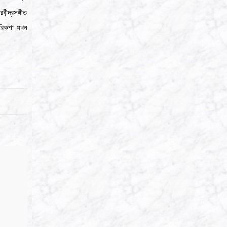
্দ্রসঙ্গীত
 রিকশা যখন