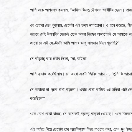
আমি ওকে আশ্বস্ত করলাম, “আমিও কিন্তু চট্টগ্রাম ভার্সিটির ছেলে। তাহল
ওর চেহারা দেখে বুঝলাম, ছেলেটা এই তথ্য জানতোনা। ও মনে করেছে, জিআ
হয়েছে সেই উপলব্ধি থেকেই হোক অথবা নিজের অজান্তেই সে আমাকে অ
জানো যে এই সেণ্টারটা আমি আমার বন্ধু সালমান মিলে খুলেছি?”
সে কাঁচুমাচু করে জবাব দিলো, “না, ভাইয়া”
আমি আন্দাজ করেছিলাম। সে আরো একটা জিনিস জানে না, “তুমি কি জানো
সে আবারো না-সূচক মাথা নাড়লো। এবার বোমা ফাটিয়ে ওর দুনিয়া পাল্টে দে
করেছিলো”
ওকে দেখে বোঝা যাচ্ছে, সে আসলেই বড়সড় ধাক্কা খেয়েছে। ওকে জিজ্ঞে
এই পর্যায়ে গিয়ে ছেলেটা তার আত্মবিশ্বাস ফিরে পাওয়ার কথা, চোখ-মুখ