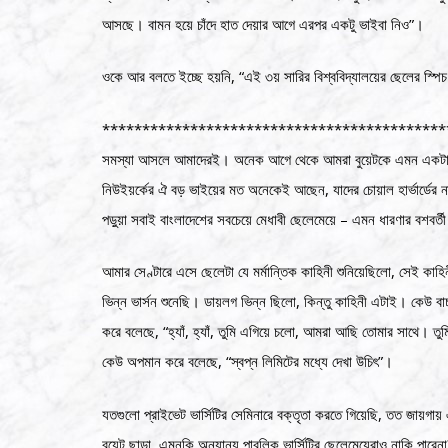
আসছে। বামন হয়ে চাঁদে হাত দেয়ার আগে এরপর একটু ভাইবা নিও”।
ওকে আর বলতে ইচ্ছে হয়নি, “এই ৩য় সারির বিশ্ববিদ্যালয়ের ছেলের স্পিচ 
*******************************************
সমস্যা আসলে আমাদেরই। অনেক আগে থেকে আমরা বুয়েটকে এমন একটা স্থান
নিউইয়র্কের ঐ বড় ভাইয়ের মত অনেকেই আছেন, যাদের চোয়াল হার্ভার্ডের না
পড়ুয়া সবাই বাংলাদেশের সবচেয়ে মেধাবী ছেলেমেয়ে – এমন ধারণার বশবর্
আমার সেণ্টারে এসে ছেলেটা যে মর্মান্তিক কাহিনী শুনিয়েছিলো, সেই ক
ভিন্ন ভার্সন শুনেছি। ডায়লগ ভিন্ন ছিলো, কিন্তু কাহিনী এটাই। কেউ বাচ্
করে বলেছে, “হ্যাঁ, হ্যাঁ, তুমি এগিয়ে চলো, আমরা আছি তোমার সাথে।
কেউ অপমান করে বলেছে, “স্বপ্ন লিমিটের মধ্যে দেখা উচিৎ”।
যতগুলো প্রাইভেট ভার্সিটির সেমিনারে বক্তৃতা করতে গিয়েছি, তত জায়গায় 
বুয়েট ছাড়া, এমনকি অন্যান্য পাবলিক ভার্সিটির ছেলেমেয়েরাও নাকি পারেন