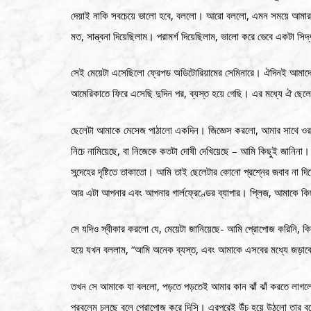
দেয়াই নাকি সবচেয়ে ভালো হবে, বললো। আরো বললো, এমন সময়ে আমার সা
মত, সান্ত্বনা দিয়েছিলাম। পরামর্শ দিয়েছিলাম, ভালো করে ভেবে একটা সি
সেই মেয়েটা এসেছিলো ফ্রেপড অডিটোরিয়ামের সেমিনারে। ঐদিনই আম
আমেরিকাতে ফিরে এসেছি দুদিন পর, ব্যস্ত হয়ে গেছি। এর মধ্যে ঐ ছেলের 
ছেলেটা আমাকে মেসেজ পাঠালো একদিন। জিজ্ঞেস করলো, আমার সাথে ওর গার্
নিচে নামিয়েছে, বা নিজেকে কতটা দোষী দেখিয়েছে – আমি কিছুই জানিনা।
সন্দেহের দৃষ্টিতে তাকাতো। আমি তাই ছেলেটার কোনো প্রশ্নের জবাব না
আর এটা আপনার এবং আপনার গার্লফ্রেণ্ডের ব্যাপার। প্লিজ, আমাকে কি
সে যদিও স্বীকার করলো যে, মেয়েটা জানিয়েছে- আমি প্রোপোজ করিনি, 
হয়ে যখন বললাম, “আমি অনেক ব্যস্ত, এবং আমাকে এসবের মধ্যে জড়াবে
তখন সে আমাকে যা বললো, পড়তে পড়তেই আমার কান ঝাঁ ঝাঁ করতে লাগলো। 
প্রবলেম চলছে বলে প্রোপোজ করে দিসি। এরপরেই উঁচু হয়ে উঠলো তার বুয়েট