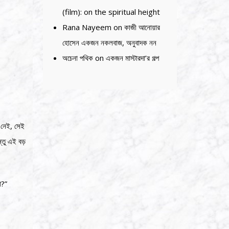
(film): on the spiritual height
Rana Nayeem
on
কাজী আনোয়ার
হোসেন একজন নকলবাজ, অনুবাদক নন
অচেনা পথিক
on
একজন মাস্টারদা’র গল্প
ে নেই, সেই
্তু এই বড়
ো?”