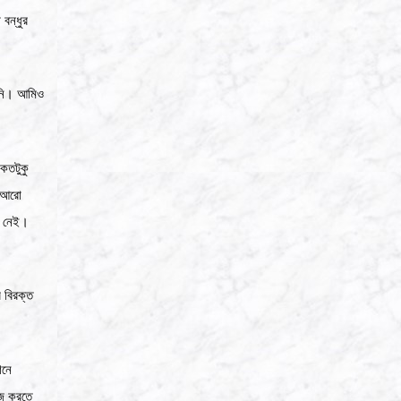
বন্ধুর
়নি। আমিও
কতটুকু
ে আরো
ও নেই।
 বিরক্ত
শনে
পোজ করতে