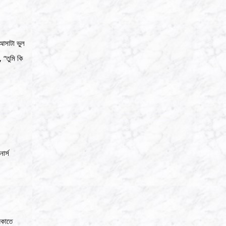
আসাটা ভুল
“তুমি কি
ার্স
িকাতে