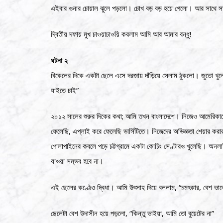
এইবার ওনার চোয়াল ঝুলে পড়লো। চোখ বড় বড় হয়ে গেলো। আর সাথে সা
দ্বিতীয় দফায় মুখ চাওয়াচাওয়ি করলাম আমি আর আমার বন্ধু!
ঘটনা ২
বিকেলের দিকে একটা ছেলে এসে দরজায় দাঁড়িয়ে সেলাম ঠুকলো। জুতো খুলে ভ
যাইতে চাই”
২০১২ সালের শুরুর দিকের কথা; আমি তখন বাংলাদেশে। নিজেও আমেরিকাতে পড
ফেলেছি, এপ্লাই করে ফেলেছি ভার্সিটিতে। নিজেদের অভিজ্ঞতা শেয়ার করার জ
পোলাপাইনের কবলে পড়ে চট্টগ্রামে একটা কোচিং সেণ্টারও খুলেছি। অনল
যাওয়া সম্ভব হবে না।
এই ছেলের কণ্ঠেও দ্বিধা। আমি উৎসাহ দিয়ে বললাম, “চমৎকার, বেশ ভাল
ছেলেটা বেশ উদাসীন হয়ে পড়লো, “কিন্তু ভাইয়া, আমি তো বুয়েটের না”