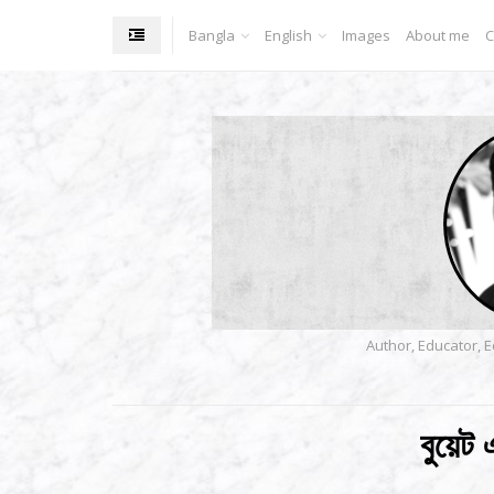
Bangla
English
Images
About me
C
Author, Educator, E
বুয়েট 