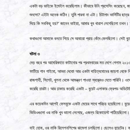
একটা বড় ভাইকে ইমেইল করেছিলাম। কীভাবে উনি প্রসেসিং করেছেন, 
শুনসো? এইটা অনেক কঠিন। তুমি পারবা না এটা। চিটাগাং ভার্সিটির ছাত্র
দিয়ে কি সবকিছু হয়?’ জানেন ভাইয়া, আমার খুব খারাপ লেগেছিলো তখন। 
কথাগুলো আমাকে বলতে গিয়ে সে আবারো প্রায় কেঁদে ফেলছিলো। সেই বুয
ঘটনা ৩
দেড় বছর পর আমেরিকাতে কাটানোর পর প্রথমবারের মত দেশে গেলাম ২০১৩ এ
ফাটিয়ে গান গাইবো, আড্ডা দেবো! আর একটা দায়িত্ববোধের জায়গা থে
রাজশাহী, সিলেট, খুলনা থেকে আমন্ত্রণ পাওয়া স্বত্ত্বেও যেতে পারিনি। ও
করেছি চারটা। আর ঢাকায় করেছি একটা – বুয়েট এলাকার ফ্রেপড অডিটোর
এর কয়েকদিন আগেই ফেসবুকে একটা মেয়ের সাথে পরিচয় হয়েছিলো। বুয়েট
ভিডিওগুলো ওর নাকি খুব ভালো লেগেছে, এজন্য রিকোয়েস্ট পাঠিয়েছিলো
যাই হোক, ওর নাকি রিলেশনশিপের ঝামেলা চলছিলো। ছেলেও বুয়েটের। কথাপ