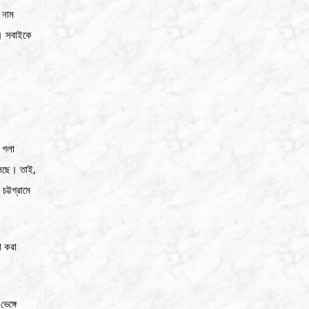
 নাম
ো। সবাইকে
 গলা
চলছে। তাই,
ট্টগ্রামে
শ করা
েঙ্গে