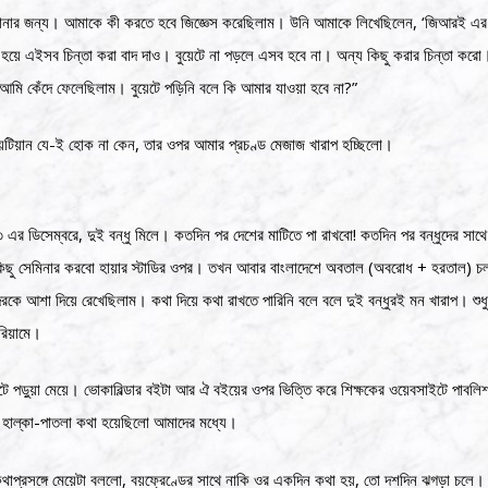
জানার জন্য। আমাকে কী করতে হবে জিজ্ঞেস করেছিলাম। উনি আমাকে লিখেছিলেন, ‘জিআরই এর
 হয়ে এইসব চিন্তা করা বাদ দাও। বুয়েটে না পড়লে এসব হবে না। অন্য কিছু করার চিন্তা কর
আমি কেঁদে ফেলেছিলাম। বুয়েটে পড়িনি বলে কি আমার যাওয়া হবে না?”
়েটিয়ান যে-ই হোক না কেন, তার ওপর আমার প্রচণ্ড মেজাজ খারাপ হচ্ছিলো।
র ডিসেম্বরে, দুই বন্ধু মিলে। কতদিন পর দেশের মাটিতে পা রাখবো! কতদিন পর বন্ধুদের সাথে
কে কিছু সেমিনার করবো হায়ার স্টাডির ওপর। তখন আবার বাংলাদেশে অবতাল (অবরোধ + হরতাল) 
দেরকে আশা দিয়ে রেখেছিলাম। কথা দিয়ে কথা রাখতে পারিনি বলে বলে দুই বন্ধুরই মন খারাপ। শুধু চ
িয়ামে।
ে পড়ুয়া মেয়ে। ভোকাবিল্ডার বইটা আর ঐ বইয়ের ওপর ভিত্তি করে শিক্ষকের ওয়েবসাইটে পাবলি
। হাল্কা-পাতলা কথা হয়েছিলো আমাদের মধ্যে।
্রসঙ্গে মেয়েটা বললো, বয়ফ্রেণ্ডের সাথে নাকি ওর একদিন কথা হয়, তো দশদিন ঝগড়া চলে। ভ