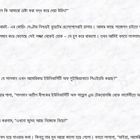
ে কি আমারো চেষ্টা করা বন্ধ করে দেয়া উচিৎ?”
রই- এর কোচিং সেণ্টার নিশ্চয়ই বুয়েটের ছেলেপেলেরাই চালায়। আমার কাছে সাজেশন চাইতে 
পমান করে ফেলেছে সেই লজ্জা থেকেই হোক – সে চুপ করে থাকলো। তখন আমিই বলতে লাগলাম, 
 যে সালমান এখন আমেরিকার ইউনিভার্সিটি অফ লুইজিয়ানাতে পিএইচডি করছে?”
য়ার পালা, “সালমান অতীশ দীপংকর ইউনিভার্সিটি অফ সায়েন্স এন্ড টেকনোলজি থেকে ফার্মেসীতে অন
স করলাম, “এখনো সন্দেহ আছে নিজেকে নিয়ে?”
 উজ্জ্বল হয়ে যাওয়ার কথা। কিন্তু তার মুখ আরো কালো হয়ে গেলো। বলতে লাগলো, “ভাইয়া, আমের