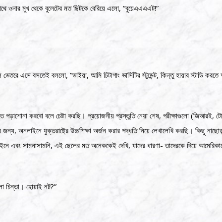
থে ওনার মুখ থেকে বুলেটের মত ছিটকে বেরিয়ে এলো, “বুয়েএএএএট!”
েতরে এসে বসতেই বললো, “ভাইয়া, আমি চিটাগাং ভার্সিটির স্টুডেন্ট, কিন্তু হায়ার স্টাডি করতে
়াশোনা করবো বলে চেষ্টা করছি। প্রয়োজনীয় প্রস্তুতি নেয়া শেষ, পরীক্ষাগুলো (জিআরই, টো
ন্য, অনলাইনে যুক্তরাষ্ট্রে উচ্চশিক্ষা অর্জন করার পদ্ধতি নিয়ে লেখালেখি করছি। কিছু নাছোড়ব
াইনে এবং সামনাসামনি, এই ছেলের মত অনেককেই দেখি, যাদের ধারণা- তাদেরকে দিয়ে আমেরিকা
ো চিন্তা। হোয়াই নট?”