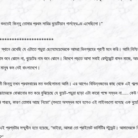
শুনতেই কিন্তু তোমার প্রথম সারির বুয়েটিয়ান গার্লফ্রেণ্ড এসেছিলো।”
**********************
ে রেখেছি যে এটাতে পড়ুয়া ছেলেমেয়েদেরকে আমরা ভিনগ্রহের প্রাণী মনে করি। আমি নিশ্চ
ম শুনে ঝোলে না, বুয়েটের নাম শুনে ঝোলে। বিদেশে পড়তে আসা সবাই রেস্টুরেন্টে বাসন মাজে, আর 
তী মানুষ কম নেই বাংলাদেশে।
াহিনী কিন্তু তখন প্রথমবারের মত শুনছিলামনা আমি। এর আগেও বিভিন্নজনের কাছ থেকে এই গল্পে
চাদেরকে বোঝানোর মত করে বুঝিয়েছে যে বুয়েট-পড়ুয়া ছাড়া এটা কারো পক্ষে সম্ভব না…… কেউ স্
 তুমি পারবে, কারণ তোমার আছে নিডো” (শুনতে অসম্ভব মনে হলেও এই লাইনগুলো বলেছে এক বুয়
এই প্রশ্নটার সম্মুখীন হতে হয়েছে, “ভাইয়া, আমরা তো প্রাইভেট ভার্সিটির স্টুডেন্ট। আমাদেরকে 
া?”