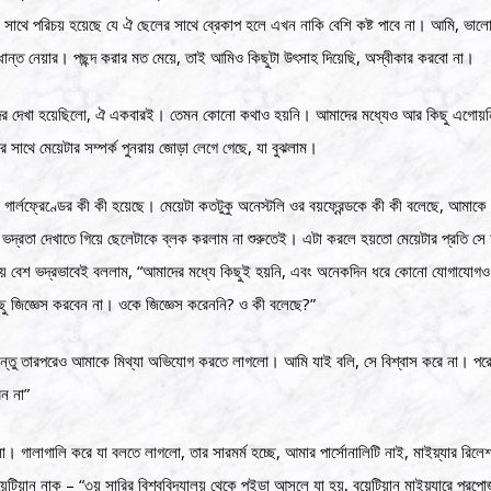
থে পরিচয় হয়েছে যে ঐ ছেলের সাথে ব্রেকাপ হলে এখন নাকি বেশি কষ্ট পাবে না। আমি, ভালো 
দ্ধান্ত নেয়ার। পছন্দ করার মত মেয়ে, তাই আমিও কিছুটা উৎসাহ দিয়েছি, অস্বীকার করবো না।
াদের দেখা হয়েছিলো, ঐ একবারই। তেমন কোনো কথাও হয়নি। আমাদের মধ্যেও আর কিছু এগোয
সাথে মেয়েটার সম্পর্ক পুনরায় জোড়া লেগে গেছে, যা বুঝলাম।
লফ্রেণ্ডের কী কী হয়েছে। মেয়েটা কতটুকু অনেস্টলি ওর বয়ফ্রেন্ডকে কী কী বলেছে, আমাকে 
 ভদ্রতা দেখাতে গিয়ে ছেলেটাকে ব্লক করলাম না শুরুতেই। এটা করলে হয়তো মেয়েটার প্রতি স
 দিয়ে বেশ ভদ্রভাবেই বললাম, “আমাদের মধ্যে কিছুই হয়নি, এবং অনেকদিন ধরে কোনো যোগাযোগ
ছু জিজ্ঞেস করবেন না। ওকে জিজ্ঞেস করেননি? ও কী বলেছে?”
কিন্তু তারপরেও আমাকে মিথ্যা অভিযোগ করতে লাগলো। আমি যাই বলি, সে বিশ্বাস করে না। পরে
ন না”
গালাগালি করে যা বলতে লাগলো, তার সারমর্ম হচ্ছে, আমার পার্সোনালিটি নাই, মাইয়্যার রিলে
িয়ান নাক – “৩য় সারির বিশ্ববিদ্যালয় থেকে পইড়া আসলে যা হয়, বুয়েটিয়ান মাইয়্যারে প্র