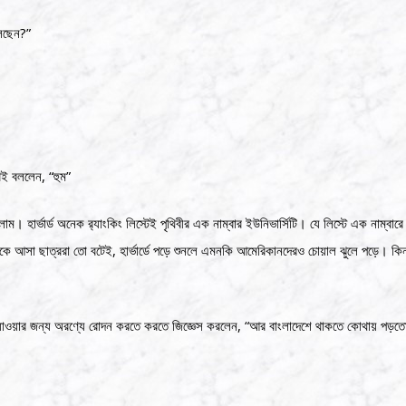
বলছেন?”
েই বললেন, “হুম”
ম। হার্ভার্ড অনেক র‍্যাংকিং লিস্টেই পৃথিবীর এক নাম্বার ইউনিভার্সিটি। যে লিস্টে এক নাম্বার
থেকে আসা ছাত্ররা তো বটেই, হার্ভার্ডে পড়ে শুনলে এমনকি আমেরিকানদেরও চোয়াল ঝুলে পড়ে। কিন
িরে যাওয়ার জন্য অরণ্যে রোদন করতে করতে জিজ্ঞেস করলেন, “আর বাংলাদেশে থাকতে কোথায় পড়ত