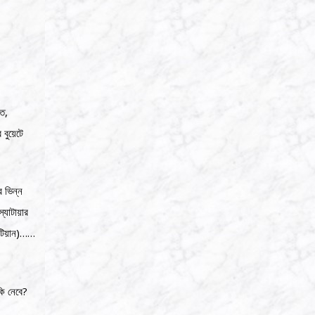
িত,
বুয়েটে
র ভিন্ন
যাটায়ার
েটিয়ান)……
কি নেবে?