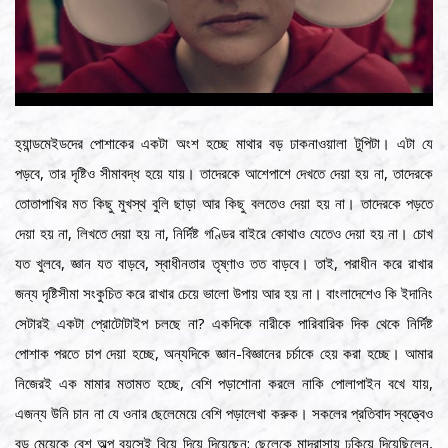
হ্যান্ডমেইডদের পোশাকের একটা অংশ হচ্ছে মাথার বড় ঢাকনাওয়ালা টুপিটা। এটা যে
পড়বে, তার দৃষ্টিও সীমাবদ্ধ হয়ে যায়। তাদেরকে আশেপাশে দেখতে দেয়া হয় না, তাদেরকে
তোতাপাখির মত কিছু মুখস্থ বুলি ছাড়া আর কিছু বলতেও দেয়া হয় না। তাদেরকে পড়তে
দেয়া হয় না, লিখতে দেয়া হয় না, নির্দিষ্ট গণ্ডির বাইরে কোথাও যেতেও দেয়া হয় না। চোখ
যত খুলবে, জ্ঞান যত বাড়বে, স্বাধীনতার তৃষ্ণাও তত বাড়বে। তাই, পরাধীন করে রাখার
জন্য দৃষ্টিসীমা সংকুচিত করে রাখার চেয়ে ভালো উপায় আর হয় না। বাংলাদেশেও কি ইদানিং
সেটারই একটা প্রোটোটাইপ চলছে না? একদিকে নারীকে পারিবারিক দিক থেকে নির্দিষ্ট
পোশাক পরতে চাপ দেয়া হচ্ছে, অন্যদিকে জ্ঞান-বিজ্ঞানের চর্চাকে হেয় করা হচ্ছে। আমার
নিজেরই এক মামার মতামত হচ্ছে, বেশি পড়াশোনা করলে নাকি পোলাপাইন বখে যায়,
এজন্য উনি চান না যে ওনার ছেলেমেয়ে বেশি পড়ালেখা করুক। সকলের প্রতিবাদ স্বত্ত্বেও
বড় মেয়েকে বেশ অল্প বয়সেই বিয়ে দিয়ে দিয়েছেন; ছেলেকে মাদ্রাসায় ঢুকিয়ে দিয়েছিলেন,