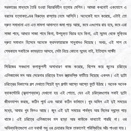
সরকারের মাধ্যমে তৈরি হওয়া বিচারবিহীন হত্যার মেশিন। আমরা কখনোই একযোগে এ
ধরনের হত্যাকাণ্ডের বিরুদ্ধে রাস্তায় নেমে আসিনি। অনেকেই মনে করেছে, এটাই তো
দ্রুত সমাধান! এত এত মামলা আদালতে জমা পড়ে আছে, কবে এগুলোর রায় হবে, কবে এরা
সাজা পাবে, আদতে সাজা পাবে কিনা, উপযুক্ত বিচার হবে কিনা, এই সন্দেহ থেকে মুক্তির
দ্রুত সমাধান হিসেবে অনেকে ক্রসফায়ারকে সাধুবাদও দিয়েছে। অথচ, এই সাপ যে
শেষকালে সবাইকে কামড়াতে আসবে, সেটা নিয়ে কোনো সন্দেহ নাই, ইতিহাস সাক্ষী!
সিরিজের সবগুলো কলাকুশলী অসাধারণ কাজ করেছে, বিশেষ করে জুনের চরিত্রে
এলিজাবেথ মস আর সেরেনার চরিত্রে ইভন স্ত্রাভস্কি ফাটিয়ে দিয়েছে একদম। এই দুটো
চরিত্রের বিকাশের গল্প দেখাতে গিয়েই মূল গল্পটা আস্তে আস্তে ফুটে উঠছে। অনেক অনেক
ব্যাকস্টোরি (ফ্ল্যাশব্যাক) দেখানো হয় এই শোতে, যেন এই চরিত্রগুলোর সবাই দুটো
জীবনযাপন করছে, কঠিন পূর্বে এবং আরো কঠিন বর্তমানে। খুব অমিল এই দুই সময়ের
মধ্যে, আবার খুব মিলও আছে। জুন এই দুই সময়ের পার্থক্য আর মিলের দ্বন্দ্বে পড়ে
থাকে। এই চরিত্রে এলিজাবেথ মস ছাড়া আর কাউকে ভাবতেই পারছি না। ওর
অভিব্যক্তিগুলো এত যথার্থ! শুধু ওর চেহারার দিকে তাকালেই পরিস্থিতির আঁচ পাওয়া যায়।