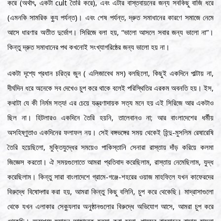
করে (অর্থাৎ, একটা cult তৈরি করে), এবং এটার বাস্তবায়নের জন্য সবকিছু বাজি ধরে
(এমনকি সামরিক ক্যু পর্যন্ত)। এবং শেষ পর্যন্ত, দ্রুত সমাধানের কারণে সমাজে নেমে
আসে ধারণার অতীত দুর্ভোগ। সিরিজে বলা হয়, “ভালো আসলে সবার জন্য ভালো না”।
কিন্তু দ্রুত সমাধানের পথ কখনোই সংখ্যাগরিষ্ঠের জন্য ভালো হয় না।
একটা দৃশ্যে প্রধান চরিত্র জুন ( এলিজাবেথ মস) বলছিলো, কিছুই একদিনে পাল্টায় না,
দীর্ঘদিন ধরে অনেকে সব দেখেও চুপ করে থাকে বলেই পরিস্থিতির এরকম অবনতি হয়। ইস,
কথাটা যে কী নির্মম সত্য! এর চেয়ে যন্ত্রণাদায়ক সত্য মনে হয় এই সিরিজে আর একটাও
ছিল না। হিটলারও একদিনে তৈরি হয়নি, তালেবানও না; আর বাংলাদেশের ধর্মীয়
অসহিষ্ণুতাও একদিনের ফলাফল নয়। সেই বঙ্গভঙ্গের সময় থেকেই হিন্দু-মুসলিম রেষারেষি
তৈরি হয়েছিলো, মুক্তিযুদ্ধের সময়েও পাকিস্তানি সেনারা রাস্তায় দাঁড় করিয়ে কলমা
জিজ্ঞেস করতো। ঐ সময়গুলোতে আমরা প্রতিবাদ করেছিলাম, রাস্তায় নেমেছিলাম, যুদ্ধ
করেছিলাম। কিন্তু সারা বাংলাদেশে গ্রামে-গঞ্জে-শহরের ওয়াজ মাহফিলে যখন কাফেরদের
বিরুদ্ধে বিষোদ্গার করা হয়, আমরা কিন্তু কিছু বলিনি, চুপ করে থেকেছি। মাদ্রাসাগুলো
থেকে যখন এলাকার সেক্যুলার অনুষ্ঠানগুলোর বিরুদ্ধে অভিযোগ আসে, আমরা চুপ করে
থেকেছি। অবশেষে
হুমায়ুন আজাদকে হত্যা করা হলো, শামসুর রাহমানের বাসায় হামলা