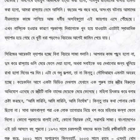
করা হলো, আমরা রাস্তায় নেমে আসিনি। বছরের পর বছর ধরে, অসংখ্য ঘটনায় আমাদের
নীরবতাকে কাজে লাগিয়ে আজ ধর্মীয় অসহিষ্ণুতা এই জায়গায় এসে পৌঁছেছে।
এখন নাস্তিক হওয়ার কারণে প্রকাশ্য দিবালোকে খুন হয়ে যাওয়াটা এতটাই স্বাভাবিক
ব্যাপার হয়ে গেছে যে খুনী ধরা পড়লেও বিচারের আগেই জামিন পেয়ে যায়।
সিরিজের আরেকটা ব্যাপার হচ্ছে বিনা বিচারে সাজা শুনানি। আপনার কাজ পছন্দ হলো না,
দুম করে রাস্তায় গুলি মেরে ফেলে দেয়া হলো, অথবা সবাইকে ভয় দেখানোর জন্য ঝুলিয়ে
রাখা হলো দিনের পর দিন। এটা যে শুধু কল্পনা, তা না কিন্তু। সৌদিআরবে এমনটা অহরহ
হচ্ছে। কয়েকদিন আগে একটা ভিডিও দেখলাম যেখানে এক পুরুষ তার স্ত্রীর বিরুদ্ধে
অভিযোগ এনেছে যে স্ত্রীটি নাকি তাদের মেয়েকে মেরে ফেলেছে। মহিলা চিৎকার করে বলার
চেষ্টা করছেন, “আমি মারিনি, আমি মারিনি, আমি নির্দোষ”। কিন্তু তার কথা শোনার কেউ
ছিলো না। সাদা আলখাল্লা পরা এক লোক তলোয়ার নিয়ে খপ করে মহিলার কল্লা ফেলে
দিলো। কোনো প্রমাণের বালাই নেই, কোনো বিচারক নেই, সরাসরি সাজা। বাংলাদেশেও
এই চর্চা আসলে বহু পুরনো। ১৯৭৩ সালে চরমপন্থী দমনের জন্য তৈরি রক্ষীবাহিনী থেকে
শুরু করে, ২০০১ সালে অপারেশন ক্লিনহার্ট, ২০০৩ সালে র‍্যাব – এসবই খোদ