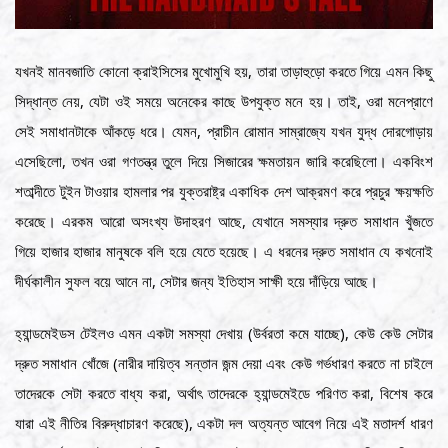
যখনই মানবজাতি কোনো ক্রাইসিসের মুখোমুখি হয়, তারা তাড়াহুড়ো করতে গিয়ে এমন কিছু
সিদ্ধান্ত নেয়, যেটা ওই সময়ে অনেকের কাছে উপযুক্ত মনে হয়। তাই, ওরা মনেপ্রাণে
সেই সমাধানটাকে আঁকড়ে ধরে। যেমন, প্রাচীন রোমান সাম্রাজ্যে যখন যুদ্ধ দোরগোড়ায়
এসেছিলো, তখন ওরা গণতন্ত্র তুলে দিয়ে সিজারের ক্ষমতায়ন জারি করেছিলো। একবিংশ
শতাব্দীতে টুইন টাওয়ার হামলার পর যুক্তরাষ্ট্র একাধিক দেশ আক্রমণ করে প্রচুর ক্ষয়ক্ষতি
করেছে। এরকম আরো অসংখ্য উদাহরণ আছে, যেখানে সমস্যার দ্রুত সমাধান খুঁজতে
গিয়ে হাজার হাজার মানুষকে বলি হয়ে যেতে হয়েছে। এ ধরনের দ্রুত সমাধান যে কখনোই
দীর্ঘকালীন সুফল বয়ে আনে না, সেটার জন্য ইতিহাস সাক্ষী হয়ে দাঁড়িয়ে আছে।
হ্যান্ডমেইডস টেইলও এমন একটা সমস্যা দেখায় (উর্বরতা কমে যাচ্ছে), কেউ কেউ সেটার
দ্রুত সমাধান খোঁজে (নারীর দায়িত্ব সন্তান জন্ম দেয়া এবং কেউ গর্ভধারণ করতে না চাইলে
তাদেরকে সেটা করতে বাধ্য করা, অর্থাৎ তাদেরকে হ্যান্ডমেইডে পরিণত করা, বিশেষ করে
যারা এই নীতির বিরুদ্ধাচারণ করেছে), একটা দল অত্যন্ত আবেগ নিয়ে এই মতাদর্শ ধারণ