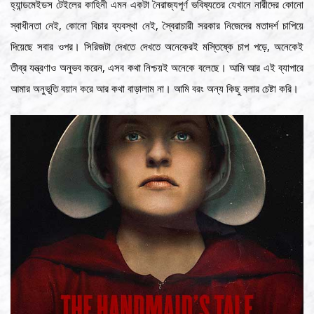
হ্যান্ডমেইডস টেইলের কাহিনী এমন একটা নৈরাজ্যপূর্ণ ভবিষ্যতের যেখানে নারীদের কোনো
স্বাধীনতা নেই, কোনো বিচার ব্যবস্থা নেই, স্বৈরাচারী সরকার নিজেদের মতাদর্শ চাপিয়ে
দিয়েছে সবার ওপর। সিরিজটা দেখতে দেখতে অনেকেরই মস্তিষ্কে চাপ পড়ে, অনেকেই
তীব্র যন্ত্রণাও অনুভব করেন, এসব কথা নিশ্চয়ই অনেকে বলেছে। আমি আর এই ব্যাপারে
আমার অনুভূতি বয়ান করে আর কথা বাড়ালাম না। আমি বরং অন্য কিছু বলার চেষ্টা করি।