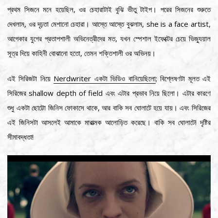
প্রথম সিজনে মনে হয়েছিল, ওর চেহারাটাই বুঝি ভীতু টাইপ। পরের সিজনের শুরুতে
দেখলাম, ওর দৃঢ়তা মেশানো চেহারা। আস্তে আস্তে বুঝলাম, she is a face artist,
আগেকার যুগের প্রতাপশালী অভিনেত্রীদের মত, যখন স্পেশাল ইফেক্টের চেয়ে ভিজ্যুয়াল
সূত্র দিয়ে কাহিনী বোঝানো হতো, তেমন শক্তিশালী ওর অভিনয়।
এই সিরিজটা নিয়ে
Nerdwriter একটা ভিডিও বানিয়েছিলো
; বিশ্লেষণটা মূলত এই
সিরিজের shallow depth of field এবং এটার প্রভাব নিয়ে ছিলো। এটার কারণে
শুধু একটা ছোট্টো জিনিস ফোকাসে থাকে, আর বাকি সব ঘোলাটে হয়ে যায়। এবং সিরিজের
এই জিনিসটা আসলেই আমাকে মারাত্মক আলোড়িত করেছে। বাকি সব ঘোলাটে! দৃষ্টির
সীমাবদ্ধতা!